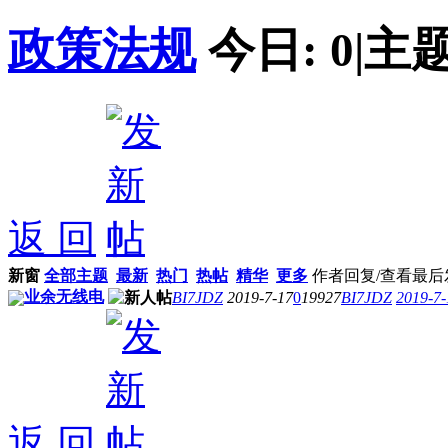
政策法规
今日:
0
|
主题
返 回
新窗
全部主题
最新
热门
热帖
精华
更多
作者
回复/查看
最后
业余无线电
BI7JDZ
2019-7-17
0
19927
BI7JDZ
2019-7-
返 回