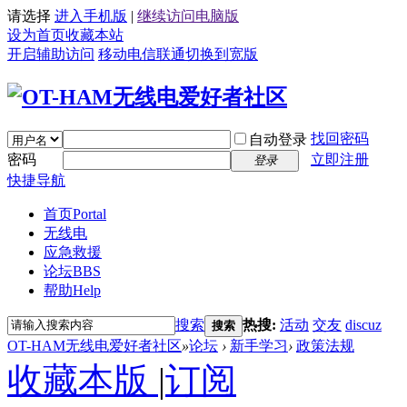
请选择
进入手机版
|
继续访问电脑版
设为首页
收藏本站
开启辅助访问
移动
电信
联通
切换到宽版
找回密码
自动登录
密码
立即注册
登录
快捷导航
首页
Portal
无线电
应急救援
论坛
BBS
帮助
Help
搜索
热搜:
活动
交友
discuz
搜索
OT-HAM无线电爱好者社区
»
论坛
›
新手学习
›
政策法规
收藏本版
|
订阅