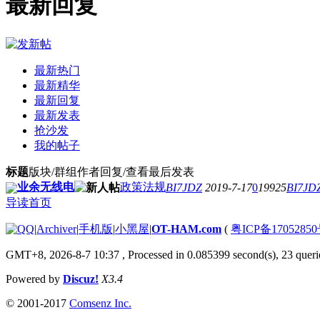
最新回复
最新热门
最新精华
最新回复
最新发表
抢沙发
我的帖子
标题
版块/群组
作者
回复/查看
最后发表
业余无线电
政策法规
BI7JDZ
2019-7-17
0
19925
BI7JD
导读首页
|
Archiver
|
手机版
|
小黑屋
|
OT-HAM.com
(
粤ICP备17052850
GMT+8, 2026-8-7 10:37
, Processed in 0.085399 second(s), 23 querie
Powered by
Discuz!
X3.4
© 2001-2017
Comsenz Inc.