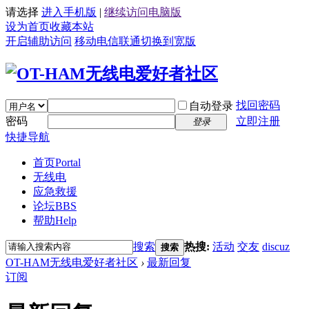
请选择
进入手机版
|
继续访问电脑版
设为首页
收藏本站
开启辅助访问
移动
电信
联通
切换到宽版
找回密码
自动登录
密码
立即注册
登录
快捷导航
首页
Portal
无线电
应急救援
论坛
BBS
帮助
Help
搜索
热搜:
活动
交友
discuz
搜索
OT-HAM无线电爱好者社区
›
最新回复
订阅